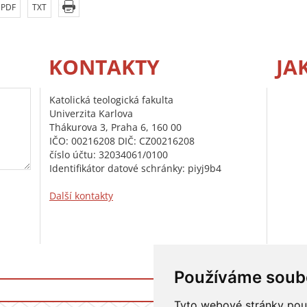
PDF
TXT
KONTAKTY
JA
Katolická teologická fakulta
Univerzita Karlova
Thákurova 3, Praha 6, 160 00
IČO: 00216208 DIČ: CZ00216208
číslo účtu: 32034061/0100
Identifikátor datové schránky: piyj9b4
Další kontakty
Používáme soub
Přihlášení do i
Tyto webové stránky použí