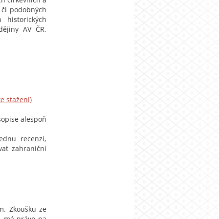
h či podobných
 historických
dějiny AV ČR,
e stažení)
opise alespoň
ednu recenzi,
vat zahraniční
m. Zkoušku ze
. má právo na