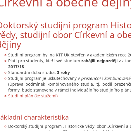
Církevní a obecné dějin
Doktorský studijní program Histo
vědy, studijní obor Církevní a ob
dějiny
Studijní program byl na KTF UK otevřen v akademickém roce 
Platí pro studenty, kteří své studium
zahájili nejpozději
v aka
2017/18
Standardní doba studia:
3 roky
Studijní program je uskutečňovaný v
prezenční
i
kombinované
(Úprava podmínek kombinovaného studia, tj. podíl prezenčn
formy, bude stanovena v rámci individuálního studijního plán
Studijní plán (ke stažemí)
ákladní charakteristika
Doktorský studijní program „Historické vědy, obor „Církevní a