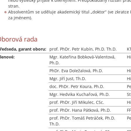
nebo výsledky přijaté k uveřejnění. Předpokládaný rozsah prác
stran.
Absolventům se uděluje akademický titul „doktor“ (ve zkratce
za jménem).
borová rada
ředseda, garant oboru:
prof. PhDr. Petr Kubín, Ph.D. Th.D.
K
lenové:
Mgr. Kateřina Bobková-Valentová,
Hi
Ph.D.
PhDr. Eva Doležalová, Ph.D.
Hi
Mgr. Jiří Just, Th.D.
Hi
doc. PhDr. Petr Koura, Ph.D.
P
Mgr. Hedvika Kuchařová, Ph.D.
S
prof. PhDr. Jiří Mikulec, CSc.
Hi
prof. PhDr. Hana Pátková, Ph.D.
F
prof. PhDr. Tomáš Petráček, Ph.D.
P
Th.D.