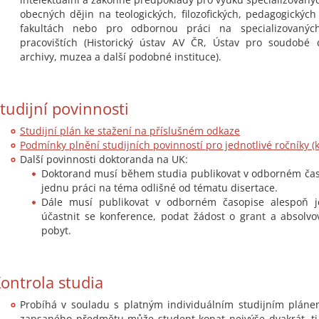
obecných dějin na teologických, filozofických, pedagogickýc
fakultách nebo pro odbornou práci na specializovaných
pracovištích (Historický ústav AV ČR, Ústav pro soudobé 
archivy, muzea a další podobné instituce).
tudijní povinnosti
Studijní plán ke stažení na příslušném odkaze
Podmínky plnění studijních povinností pro jednotlivé ročníky (k
Další povinnosti doktoranda na UK:
Doktorand musí během studia publikovat v odborném čas
jednu práci na téma odlišné od tématu disertace.
Dále musí publikovat v odborném časopise alespoň j
účastnit se konference, podat žádost o grant a absolvo
pobyt.
ontrola studia
Probíhá v souladu s platným individuálním studijním pláne
zapsaného předmětu může student konat nejvýše dvakrát, tj