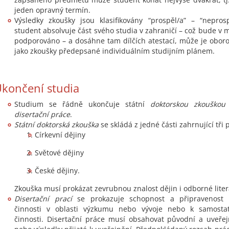
jeden opravný termín.
Výsledky zkoušky jsou klasifikovány “prospěl/a” – “neprospě
student absolvuje část svého studia v zahraničí – což bude v 
podporováno – a dosáhne tam dílčích atestací, může je obor
jako zkoušky předepsané individuálním studijním plánem.
končení studia
Studium se řádně ukončuje státní
doktorskou zkouškou
disertační práce
.
Státní doktorská zkouška
se skládá z jedné části zahrnující tři
Církevní dějiny
Světové dějiny
České dějiny.
Zkouška musí prokázat zevrubnou znalost dějin i odborné liter
Disertační prací
se prokazuje schopnost a připravenost 
činnosti v oblasti výzkumu nebo vývoje nebo k samostat
činnosti. Disertační práce musí obsahovat původní a uveře