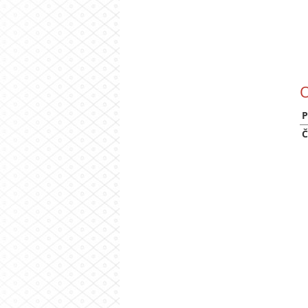
O
P
Č