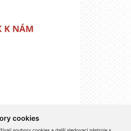
K K NÁM
ory cookies
nformačního systému UK
Nastavení cookies
vají soubory cookies a další sledovací nástroje s