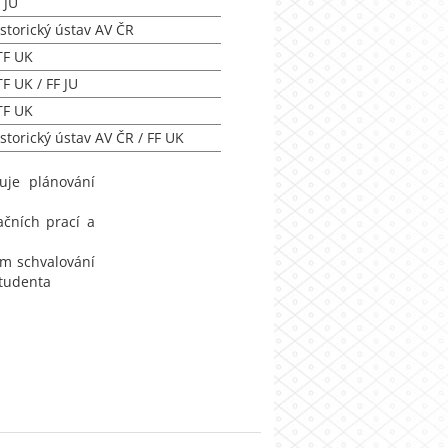
 JU
storický ústav AV ČR
TF UK
F UK / FF JU
TF UK
storický ústav AV ČR / FF UK
uje plánování
ačních prací a
ím schvalování
studenta