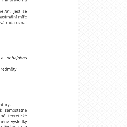
l/a”. Jestliže
maximální míře
ová rada uznat
a
obhajobou
 předměty:
atury.
k samostatné
né teoretické
jněné výsledky