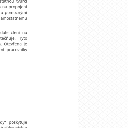
tatnou tvůrčí
n na propojení
ní a pomocnými
 samostatnému
dále člení na
tečňuje. Tyto
n. Otevřena je
mi pracovníky
dy“ poskytuje
h církevních a