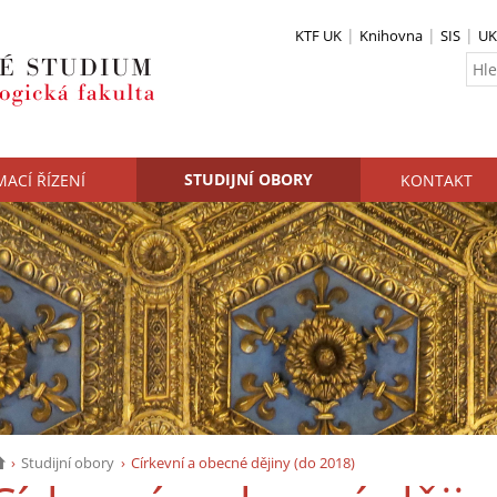
KTF UK
Knihovna
SIS
UK
STUDIJNÍ OBORY
MACÍ ŘÍZENÍ
KONTAKT
Studijní obory
Církevní a obecné dějiny (do 2018)