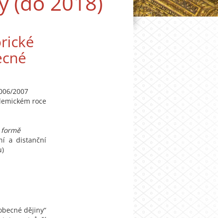
y (do 2018)
rické
ecné
2006/2007
demickém roce
 formě
í a distanční
u)
 obecné dějiny“