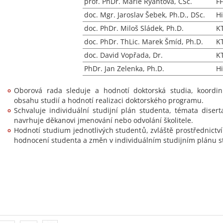
prof. PhDr. Marie Ryantová, CSc.
FF
doc. Mgr. Jaroslav Šebek, Ph.D., DSc.
Hi
doc. PhDr. Miloš Sládek, Ph.D.
K
doc. PhDr. ThLic. Marek Šmíd, Ph.D.
KT
doc. David Vopřada, Dr.
K
PhDr. Jan Zelenka, Ph.D.
Hi
Oborová rada sleduje a hodnotí doktorská studia, koordin
obsahu studií a hodnotí realizaci doktorského programu.
Schvaluje individuální studijní plán studenta, témata disert
navrhuje děkanovi jmenování nebo odvolání školitele.
Hodnotí studium jednotlivých studentů, zvláště prostřednictv
hodnocení studenta a změn v individuálním studijním plánu 