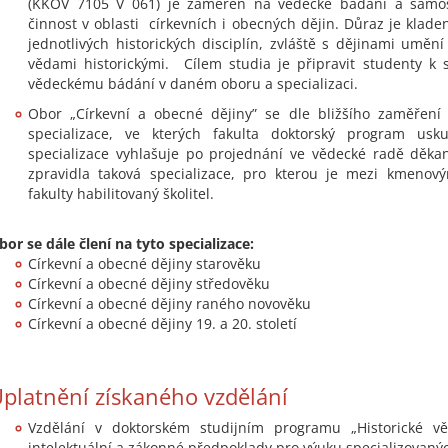
(KKOV 7105 V 061) je zaměřen na vědecké bádání a samos
činnost v oblasti církevních i obecných dějin. Důraz je klade
jednotlivých historických disciplín, zvláště s dějinami umě
vědami historickými. Cílem studia je připravit studenty k
vědeckému bádání v daném oboru a specializaci.
Obor „Církevní a obecné dějiny” se dle bližšího zaměření 
specializace, ve kterých fakulta doktorský program usku
specializace vyhlašuje po projednání ve vědecké radě děka
zpravidla taková specializace, pro kterou je mezi kmenový
fakulty habilitovaný školitel.
bor se dále člení na tyto specializace:
Církevní a obecné dějiny starověku
Církevní a obecné dějiny středověku
Církevní a obecné dějiny raného novověku
Církevní a obecné dějiny 19. a 20. století
platnění získaného vzdělání
Vzdělání v doktorském studijním programu „Historické vě
intelektuální a zákonné předpoklady pro výuku specializovanýc