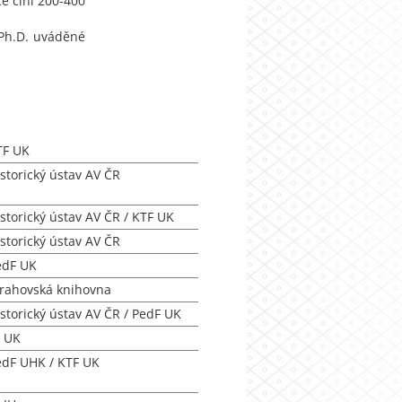
e činí 200-400
 Ph.D. uváděné
TF UK
storický ústav AV ČR
storický ústav AV ČR / KTF UK
storický ústav AV ČR
edF UK
trahovská knihovna
storický ústav AV ČR / PedF UK
F UK
edF UHK / KTF UK