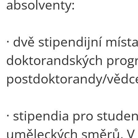
absolventy:
· dvě stipendijní míst
doktorandských prog
postdoktorandy/vědc
· stipendia pro studen
uměleckých směrů. V 