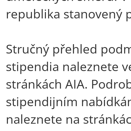
republika stanovený p
Stručný přehled podm
stipendia naleznete v
stránkách AIA. Podro
stipendijním nabídká
naleznete na stránká