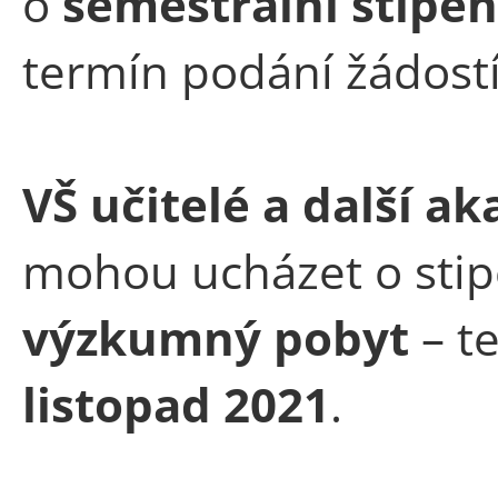
o
semestrální stipe
termín podání žádostí
VŠ učitelé a další a
mohou ucházet o sti
výzkumný pobyt
– t
listopad 2021
.