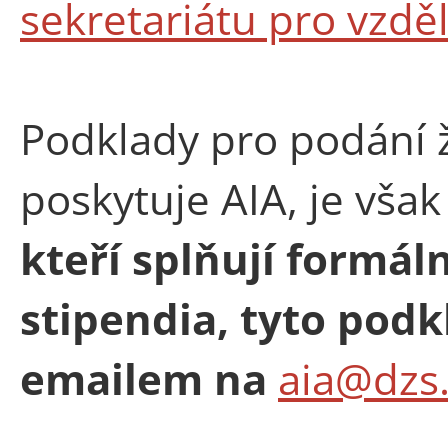
sekretariátu pro vzdě
Podklady pro podání ž
poskytuje AIA, je vša
kteří splňují formál
stipendia, tyto podk
emailem na
aia@dzs.